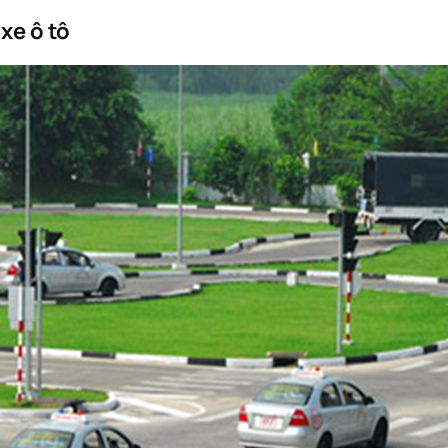
 xe ô tô