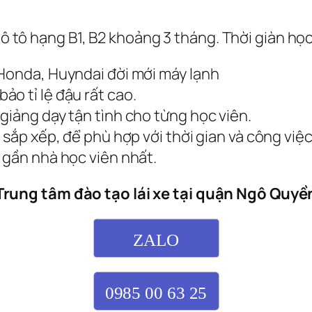
e ô tô hạng B1, B2 khoảng 3 tháng. Thời giàn h
 Honda, Huyndai đời mới máy lạnh
o tỉ lệ đậu rất cao.
giảng dạy tận tình cho từng học viên.
 sắp xếp, để phù hợp với thời gian và công việ
 gần nhà học viên nhất.
Trung tâm đào tạo lái xe tại quận Ngô Quyề
ZALO
0985 00 63 25