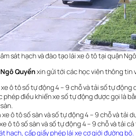
âm sát hạch và đào tạo lái xe ô tô tại quận N
ận Ngô Quyền
xin gửi tới các học viên thông tin 
 xe ô tô số tự động 4 – 9 chỗ và tải số tự động
ợc phép điều khiển xe số tự động được gọi là b
 sàn.
xe ô tô số sàn và số tự động 4 – 9 chỗ và tải d
e ô tô số sàn và số tự động 4 – 9 chỗ và tải cả
át hạch, cấp giấy phép lái xe cơ giới đường bộ.