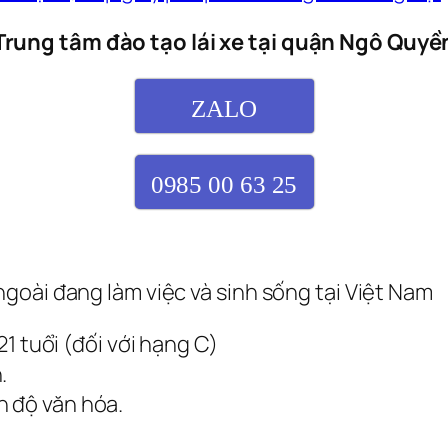
Trung tâm đào tạo lái xe tại quận Ngô Quyề
ZALO
0985 00 63 25
goài đang làm việc và sinh sống tại Việt Nam
 21 tuổi (đối với hạng C)
.
h độ văn hóa.